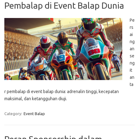
Pembalap di Event Balap Dunia
Pe
rs
ai
ng
an
se
ng
it
an
ta
r pembalap di event balap dunia: adrenalin tinggi, kecepatan
maksimal, dan ketangguhan diuji.
Category:
Event Balap