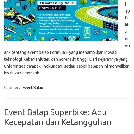
i
10
fa
kt
a
m
en
arik tentang event balap Formula E yang menampilkan inovasi
teknologi, keberlanjutan, dan adrenalin tinggi. Dari sejarahnya yang
unik hingga dampak lingkungan, setiap aspek balapan ini menyajikan
kisah yang menarik.
Category:
Event Balap
Event Balap Superbike: Adu
Kecepatan dan Ketangguhan