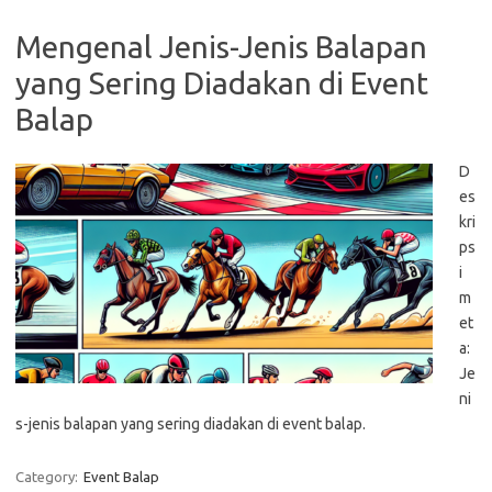
Mengenal Jenis-Jenis Balapan
yang Sering Diadakan di Event
Balap
D
es
kri
ps
i
m
et
a:
Je
ni
s-jenis balapan yang sering diadakan di event balap.
Category:
Event Balap