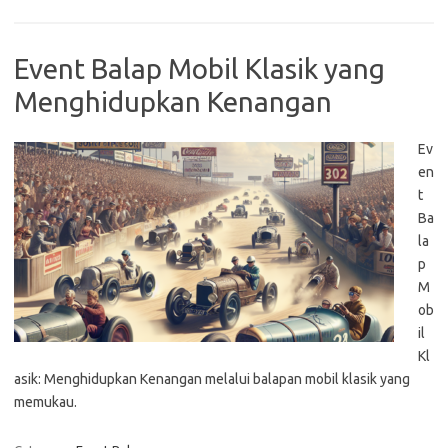
Event Balap Mobil Klasik yang
Menghidupkan Kenangan
Ev
en
t
Ba
la
p
M
ob
il
Kl
asik: Menghidupkan Kenangan melalui balapan mobil klasik yang
memukau.