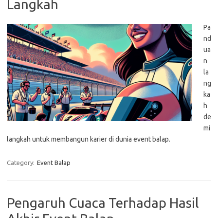
Langkah
Pa
nd
ua
n
la
ng
ka
h
de
mi
langkah untuk membangun karier di dunia event balap.
Category:
Event Balap
Pengaruh Cuaca Terhadap Hasil