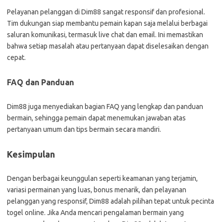
Pelayanan pelanggan di Dim88 sangat responsif dan profesional.
Tim dukungan siap membantu pemain kapan saja melalui berbagai
saluran komunikasi, termasuk live chat dan email. Ini memastikan
bahwa setiap masalah atau pertanyaan dapat diselesaikan dengan
cepat.
FAQ dan Panduan
Dim88 juga menyediakan bagian FAQ yang lengkap dan panduan
bermain, sehingga pemain dapat menemukan jawaban atas
pertanyaan umum dan tips bermain secara mandiri.
Kesimpulan
Dengan berbagai keunggulan seperti keamanan yang terjamin,
variasi permainan yang luas, bonus menarik, dan pelayanan
pelanggan yang responsif, Dim88 adalah pilihan tepat untuk pecinta
togel online. Jika Anda mencari pengalaman bermain yang