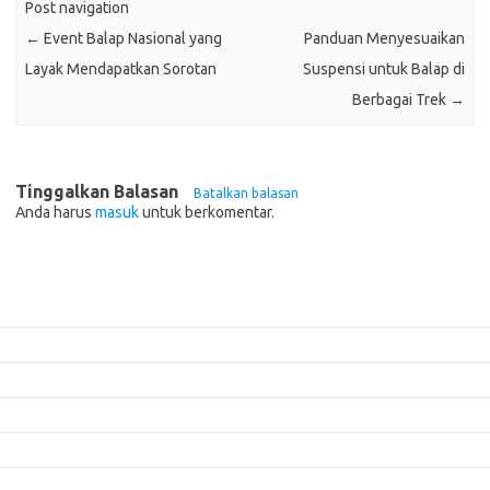
Post navigation
←
Event Balap Nasional yang
Panduan Menyesuaikan
Layak Mendapatkan Sorotan
Suspensi untuk Balap di
Berbagai Trek
→
Tinggalkan Balasan
Batalkan balasan
Anda harus
masuk
untuk berkomentar.
Pos-pos Terbaru
Mengenal Pembalap Legendaris yang Mendominasi Event Balap Dunia
Pembalap yang Mencuri Perhatian di Ajang Balap Motorcross
Pentingnya Data dan Analisis dalam Strategi Balap
Panduan Menyesuaikan Suspensi untuk Balap di Berbagai Trek
5 Mitos Seputar Perawatan Mobil yang Perlu Diluruskan