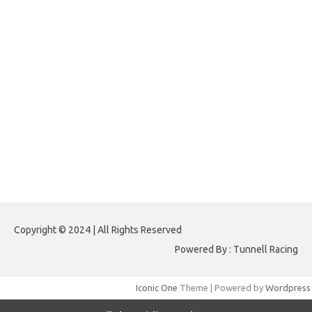
topprowellness.com
-
tpcheap.com
-
wethewomendesign.com
Virdsam
,
Nagasaon
,
Naga Saon
,
Pencari Angka
,
Angka Setan
,
Raja Dunia
Togel
,
Syair Wla
,
Janda Kembar
,
Perawan Togel
,
Pencari Hoki
,
Angkanet
,
Hongkong Pools
,
Sydney Pools
,
Demo Slot
,
Hongkongpools
,
Live Togel Hongkong
,
Live Draw Sgp
,
Live Draw Sydney
,
Live Sydney
,
Live Sgp
,
Data HK 6D
,
Data Sydney 6D
,
Paito Warna Sydney
,
Paito
Warna SGP
,
Paito Warna HK
,
Data HK
,
Data SGP
,
Data Sydney
,
Lomba
HK
,
Lomba SGP
,
Lomba Sydney
,
Lomba AI HK
,
Lomba AI SGP
,
Lomba AI
Sydney
,
Paito Warna
,
Paito Warna Carolina Day
,
Live Draw HK
,
Live Draw
HK Pools
Paito Warna HK
Copyright © 2024 | All Rights Reserved
Powered By : Tunnell Racing
Iconic One
Theme | Powered by
Wordpress