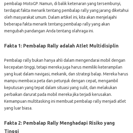
pembalap MotoGP. Namun, di balik ketenaran yang tersembunyi,
terdapat fakta menarik tentang pembalap rally yang jarang diketahui
oleh masyarakat umum. Dalam artikel ini, kita akan menjelajahi
beberapa fakta menarik tentang pembalap rally yang akan
mengubah pandangan Anda tentang olahraga ini.
Fakta 1: Pembalap Rally adalah Atlet Multidisiplin
Pembalap rally bukan hanya ahli dalam mengendarai mobil dengan
kecepatan tinggi, tetapi mereka juga harus memiliki keterampilan
yang kuat dalam navigasi, mekanik, dan strategi balap. Mereka harus
mampu membaca peta dan petunjuk dengan cepat, mengambil
keputusan yang tepat dalam situasi yang sulit, dan melakukan
perbaikan darurat pada mobil mereka jika terjadi kerusakan.
Kemampuan multitasking ini membuat pembalap rally menjadi atlet
yang luar biasa.
Fakta 2: Pembalap Rally Menghadapi Risiko yang
Tinggi