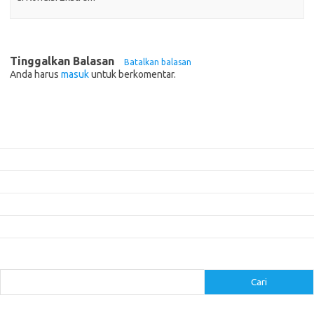
Tinggalkan Balasan
Batalkan balasan
Anda harus
masuk
untuk berkomentar.
Pos-pos Terbaru
Mengenal Pembalap Legendaris yang Mendominasi Event Balap Dunia
Pembalap yang Mencuri Perhatian di Ajang Balap Motorcross
Pentingnya Data dan Analisis dalam Strategi Balap
Panduan Menyesuaikan Suspensi untuk Balap di Berbagai Trek
5 Mitos Seputar Perawatan Mobil yang Perlu Diluruskan
Cari
Cari