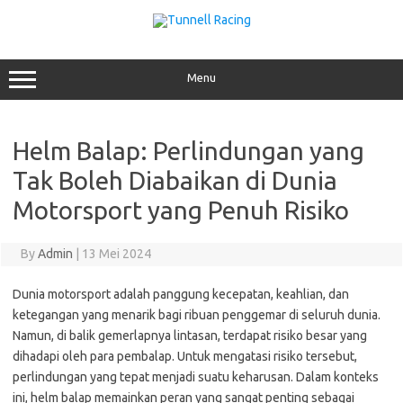
Skip
to
content
Menu
Helm Balap: Perlindungan yang
Tak Boleh Diabaikan di Dunia
Motorsport yang Penuh Risiko
By
Admin
|
13 Mei 2024
Dunia motorsport adalah panggung kecepatan, keahlian, dan
ketegangan yang menarik bagi ribuan penggemar di seluruh dunia.
Namun, di balik gemerlapnya lintasan, terdapat risiko besar yang
dihadapi oleh para pembalap. Untuk mengatasi risiko tersebut,
perlindungan yang tepat menjadi suatu keharusan. Dalam konteks
ini, helm balap memainkan peran yang sangat penting sebagai