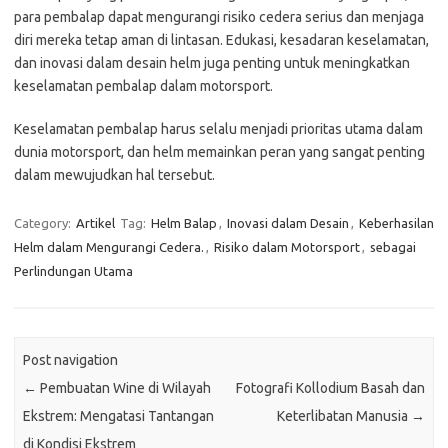
para pembalap dapat mengurangi risiko cedera serius dan menjaga
diri mereka tetap aman di lintasan. Edukasi, kesadaran keselamatan,
dan inovasi dalam desain helm juga penting untuk meningkatkan
keselamatan pembalap dalam motorsport.
Keselamatan pembalap harus selalu menjadi prioritas utama dalam
dunia motorsport, dan helm memainkan peran yang sangat penting
dalam mewujudkan hal tersebut.
Category:
Artikel
Tag:
Helm Balap
,
Inovasi dalam Desain
,
Keberhasilan
Helm dalam Mengurangi Cedera.
,
Risiko dalam Motorsport
,
sebagai
Perlindungan Utama
Post navigation
←
Pembuatan Wine di Wilayah
Fotografi Kollodium Basah dan
Ekstrem: Mengatasi Tantangan
Keterlibatan Manusia
→
di Kondisi Ekstrem