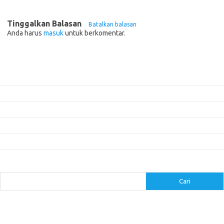
Tinggalkan Balasan
Batalkan balasan
Anda harus
masuk
untuk berkomentar.
Pos-pos Terbaru
Mengenal Pembalap Legendaris yang Mendominasi Event Balap Dunia
Pembalap yang Mencuri Perhatian di Ajang Balap Motorcross
Pentingnya Data dan Analisis dalam Strategi Balap
Panduan Menyesuaikan Suspensi untuk Balap di Berbagai Trek
5 Mitos Seputar Perawatan Mobil yang Perlu Diluruskan
Cari
Cari
arrowggsew.com
-
asianmanufacturer.com
-
bucklesmotors.com
-
calvaryintcanada.com
-
carakeshagrawal.com
-
catchabigone.com
-