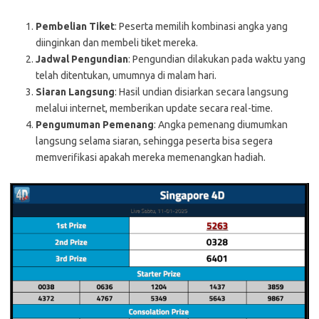
Pembelian Tiket
: Peserta memilih kombinasi angka yang
diinginkan dan membeli tiket mereka.
Jadwal Pengundian
: Pengundian dilakukan pada waktu yang
telah ditentukan, umumnya di malam hari.
Siaran Langsung
: Hasil undian disiarkan secara langsung
melalui internet, memberikan update secara real-time.
Pengumuman Pemenang
: Angka pemenang diumumkan
langsung selama siaran, sehingga peserta bisa segera
memverifikasi apakah mereka memenangkan hadiah.