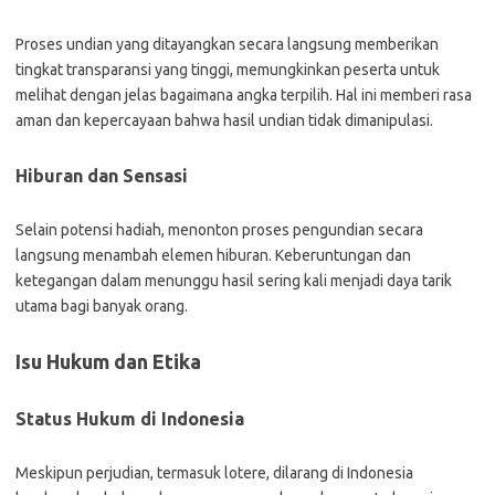
Proses undian yang ditayangkan secara langsung memberikan
tingkat transparansi yang tinggi, memungkinkan peserta untuk
melihat dengan jelas bagaimana angka terpilih. Hal ini memberi rasa
aman dan kepercayaan bahwa hasil undian tidak dimanipulasi.
Hiburan dan Sensasi
Selain potensi hadiah, menonton proses pengundian secara
langsung menambah elemen hiburan. Keberuntungan dan
ketegangan dalam menunggu hasil sering kali menjadi daya tarik
utama bagi banyak orang.
Isu Hukum dan Etika
Status Hukum di Indonesia
Meskipun perjudian, termasuk lotere, dilarang di Indonesia