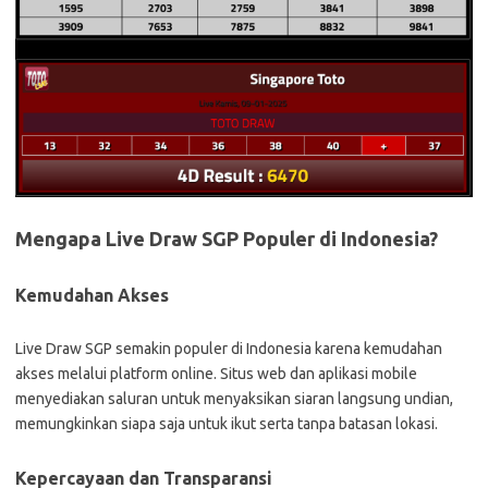
Mengapa Live Draw SGP Populer di Indonesia?
Kemudahan Akses
Live Draw SGP semakin populer di Indonesia karena kemudahan
akses melalui platform online. Situs web dan aplikasi mobile
menyediakan saluran untuk menyaksikan siaran langsung undian,
memungkinkan siapa saja untuk ikut serta tanpa batasan lokasi.
Kepercayaan dan Transparansi