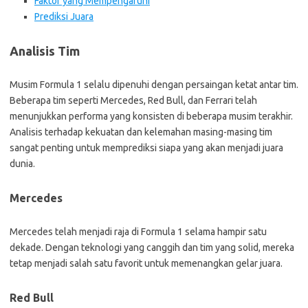
Faktor yang Mempengaruhi
Prediksi Juara
Analisis Tim
Musim Formula 1 selalu dipenuhi dengan persaingan ketat antar tim.
Beberapa tim seperti Mercedes, Red Bull, dan Ferrari telah
menunjukkan performa yang konsisten di beberapa musim terakhir.
Analisis terhadap kekuatan dan kelemahan masing-masing tim
sangat penting untuk memprediksi siapa yang akan menjadi juara
dunia.
Mercedes
Mercedes telah menjadi raja di Formula 1 selama hampir satu
dekade. Dengan teknologi yang canggih dan tim yang solid, mereka
tetap menjadi salah satu favorit untuk memenangkan gelar juara.
Red Bull