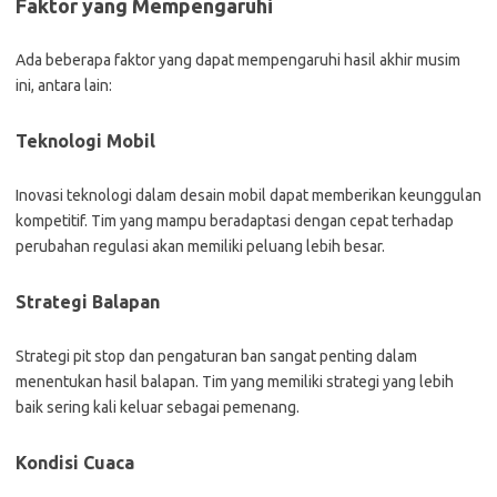
Faktor yang Mempengaruhi
Ada beberapa faktor yang dapat mempengaruhi hasil akhir musim
ini, antara lain:
Teknologi Mobil
Inovasi teknologi dalam desain mobil dapat memberikan keunggulan
kompetitif. Tim yang mampu beradaptasi dengan cepat terhadap
perubahan regulasi akan memiliki peluang lebih besar.
Strategi Balapan
Strategi pit stop dan pengaturan ban sangat penting dalam
menentukan hasil balapan. Tim yang memiliki strategi yang lebih
baik sering kali keluar sebagai pemenang.
Kondisi Cuaca