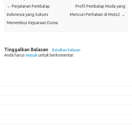
←
Perjalanan Pembalap
Profil Pembalap Muda yang
Indonesia yang Sukses
Mencuri Perhatian di Moto2
→
Menembus Kejuaraan Dunia
Tinggalkan Balasan
Batalkan balasan
Anda harus
masuk
untuk berkomentar.
Pos-pos Terbaru
Mengenal Pembalap Legendaris yang Mendominasi Event Balap Dunia
Pembalap yang Mencuri Perhatian di Ajang Balap Motorcross
Pentingnya Data dan Analisis dalam Strategi Balap
Panduan Menyesuaikan Suspensi untuk Balap di Berbagai Trek
5 Mitos Seputar Perawatan Mobil yang Perlu Diluruskan