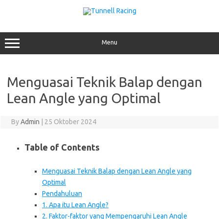
Skip
to
content
Menu
Menguasai Teknik Balap dengan
Lean Angle yang Optimal
By
Admin
|
25 Oktober 2024
Table of Contents
Menguasai Teknik Balap dengan Lean Angle yang
Optimal
Pendahuluan
1. Apa itu Lean Angle?
2. Faktor-faktor yang Mempengaruhi Lean Angle