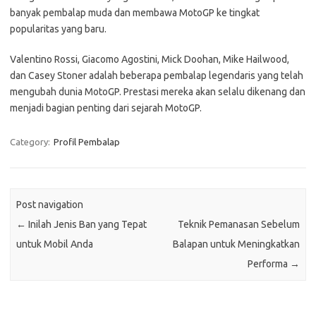
banyak pembalap muda dan membawa MotoGP ke tingkat
popularitas yang baru.
Valentino Rossi, Giacomo Agostini, Mick Doohan, Mike Hailwood,
dan Casey Stoner adalah beberapa pembalap legendaris yang telah
mengubah dunia MotoGP. Prestasi mereka akan selalu dikenang dan
menjadi bagian penting dari sejarah MotoGP.
Category:
Profil Pembalap
Post navigation
←
Inilah Jenis Ban yang Tepat
Teknik Pemanasan Sebelum
untuk Mobil Anda
Balapan untuk Meningkatkan
Performa
→