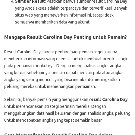
Sumber Result
: Pastikan bahwa sumber result Carolina Day
yang Anda akses adalah terpercaya dan terverifikasi. Banyak
situs web yang menawarkan informasi ini, tetapi tidak
semuanya memberikan data yang akurat.
Mengapa Result Carolina Day Penting untuk Pemain?
Result Carolina Day sangat penting bagi pemain togel karena
memberikan informasi yang esensial untuk membuat prediksi angka
pada permainan berikutnya. Dengan menganalisis angka-angka
yang keluar sebelumnya, pemain dapat mencari pola atau angka-
angka yang sering muncul, yang bisa membantu meningkatkan
peluang mereka untuk memenangkan permainan.
Selain itu, banyak pemain yang menggunakan
result Carolina Day
untuk merencanakan strategi bermain mereka. Dengan
menggabungkan data hasil keluaran dengan analisis angka, peluang
untuk mendapatkan angka yang tepat semakin besar.