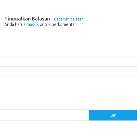
Tinggalkan Balasan
Batalkan balasan
Anda harus
masuk
untuk berkomentar.
Pos-pos Terbaru
Mengenal Pembalap Legendaris yang Mendominasi Event Balap Dunia
Pembalap yang Mencuri Perhatian di Ajang Balap Motorcross
Pentingnya Data dan Analisis dalam Strategi Balap
Panduan Menyesuaikan Suspensi untuk Balap di Berbagai Trek
5 Mitos Seputar Perawatan Mobil yang Perlu Diluruskan
Cari
Cari
arrowggsew.com
-
asianmanufacturer.com
-
bucklesmotors.com
-