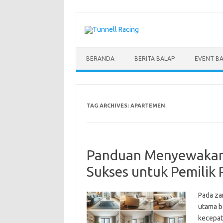
Skip
to
content
BERANDA
BERITA BALAP
EVENT B
TAG ARCHIVES:
APARTEMEN
Panduan Menyewakan
Sukses untuk Pemilik 
Pada za
utama ba
kecepat