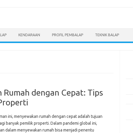
ALAP
KENDARAAN
PROFIL PEMBALAP
TEKNIK BALAP
Pos
Men
Eve
Pem
Mot
 Rumah dengan Cepat: Tips
Pen
Properti
Pan
Ber
man ini, menyewakan rumah dengan cepat adalah tujuan
gi banyak pemilik properti. Dalam pandemi global ini,
5 M
an dalam menyewakan rumah bisa menjadi penentu
Dil