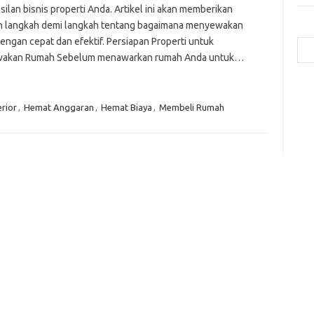
ilan bisnis properti Anda. Artikel ini akan memberikan
 langkah demi langkah tentang bagaimana menyewakan
Cari
engan cepat dan efektif. Persiapan Properti untuk
akan Rumah Sebelum menawarkan rumah Anda untuk…
a
b
erior
,
Hemat Anggaran
,
Hemat Biaya
,
Membeli Rumah
ca
ce
c
-
g
-
h
ic
ja
k
m
p
po
qu
to