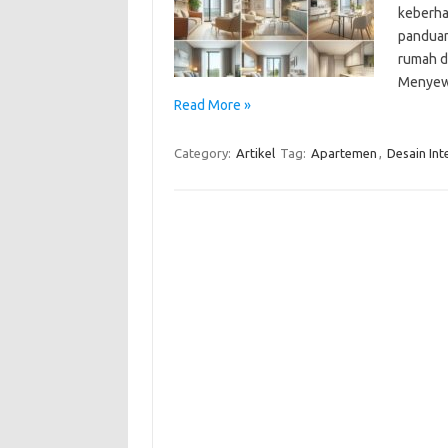
keberhas
panduan
rumah d
Menyew
Read More »
Category:
Artikel
Tag:
Apartemen
,
Desain Int