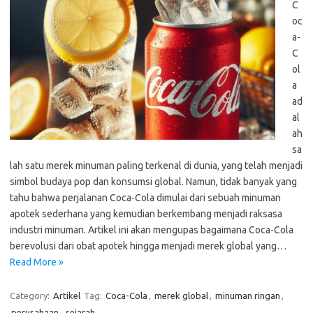
C
oc
a-
C
ol
a
ad
al
ah
sa
lah satu merek minuman paling terkenal di dunia, yang telah menjadi
simbol budaya pop dan konsumsi global. Namun, tidak banyak yang
tahu bahwa perjalanan Coca-Cola dimulai dari sebuah minuman
apotek sederhana yang kemudian berkembang menjadi raksasa
industri minuman. Artikel ini akan mengupas bagaimana Coca-Cola
berevolusi dari obat apotek hingga menjadi merek global yang…
Read More »
Category:
Artikel
Tag:
Coca-Cola
,
merek global
,
minuman ringan
,
perusahaan
,
sejarah