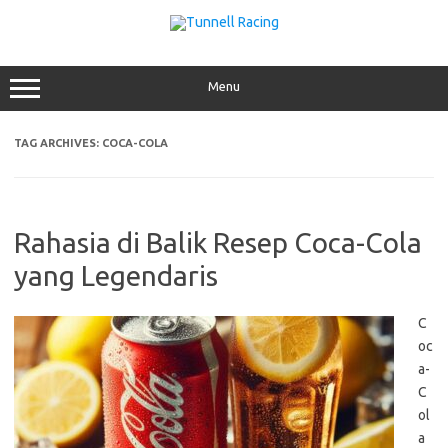
Skip
to
content
Menu
TAG ARCHIVES:
COCA-COLA
Rahasia di Balik Resep Coca-Cola
yang Legendaris
C
oc
a-
C
ol
a