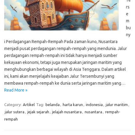
Te
rs
e
m
bu
ny
i Perdagangan Rempah-Rempah Pada zaman kuno, Nusantara
menjadi pusat perdagangan rempah-rempah yang mendunia. Jalur
perdagangan rempah-rempah ini tidak hanya menjadi sumber
kekayaan ekonomi, tetapi juga merupakan jaringan maritim yang
menghubungkan berbagai wilayah di Asia Tenggara. Dalam artikel
ini, kami akan menjelajahi keajaiban Jalur Tersembunyi yang
membawa rempah-rempah ke dunia serta jaringan maritim yang…
Read More »
Category:
Artikel
Tag:
belanda
,
harta karun
,
indonesia
,
jalur maritim
,
jalur sutera
,
jejak sejarah
,
jelajah nusantara
,
nusantara
,
rempah-
rempah