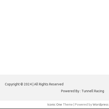
texasnativeamericanlawsection.com
-
thefemalepatient.com
-
topprowellness.com
-
tpcheap.com
-
wethewomendesign.com
Virdsam
,
Nagasaon
,
Naga Saon
,
Pencari Angka
,
Angka Setan
,
Raja Dunia
Togel
,
Syair Wla
,
Janda Kembar
,
Perawan Togel
,
Pencari Hoki
,
Angkanet
,
Hongkong Pools
,
Sydney Pools
,
Demo Slot
,
Hongkongpools
,
Live Togel Hongkong
,
Live Draw Sgp
,
Live Draw Sydney
,
Live Sydney
,
Live Sgp
,
Data HK 6D
,
Data Sydney 6D
,
Paito Warna Sydney
,
Paito
Warna SGP
,
Paito Warna HK
,
Data HK
,
Data SGP
,
Data Sydney
,
Lomba
HK
,
Lomba SGP
,
Lomba Sydney
,
Lomba AI HK
,
Lomba AI SGP
,
Lomba AI
Sydney
,
Paito Warna
,
Paito Warna Carolina Day
,
Live Draw HK
,
Live Draw
HK Pools
Paito Warna HK
Copyright © 2024 | All Rights Reserved
Powered By : Tunnell Racing
Iconic One
Theme | Powered by
Wordpress