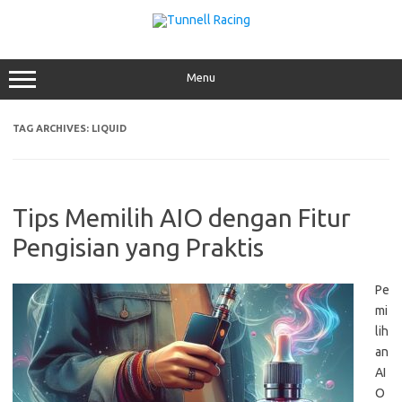
Skip
to
content
Menu
TAG ARCHIVES:
LIQUID
Tips Memilih AIO dengan Fitur
Pengisian yang Praktis
Pe
mi
lih
an
AI
O