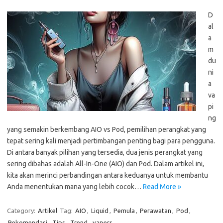
D
al
a
m
du
ni
a
va
pi
ng
yang semakin berkembang AIO vs Pod, pemilihan perangkat yang
tepat sering kali menjadi pertimbangan penting bagi para pengguna.
Di antara banyak pilihan yang tersedia, dua jenis perangkat yang
sering dibahas adalah All-In-One (AIO) dan Pod. Dalam artikel ini,
kita akan merinci perbandingan antara keduanya untuk membantu
Anda menentukan mana yang lebih cocok…
Read More »
Category:
Artikel
Tag:
AIO
,
Liquid
,
Pemula
,
Perawatan
,
Pod
,
Rekomendasi
,
Tips
,
Trend
,
vapers