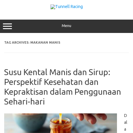
Skip
to
content
Menu
TAG ARCHIVES:
MAKANAN MANIS
Susu Kental Manis dan Sirup:
Perspektif Kesehatan dan
Kepraktisan dalam Penggunaan
Sehari-hari
D
al
a