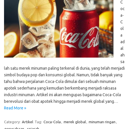
C
oc
a-
C
ol
a
ad
al
ah
sa
lah satu merek minuman paling terkenal di dunia, yang telah menjadi
simbol budaya pop dan konsumsi global. Namun, tidak banyak yang
tahu bahwa perjalanan Coca-Cola dimulai dari sebuah minuman
apotek sederhana yang kemudian berkembang menjadi raksasa
industri minuman. Artikel ini akan mengupas bagaimana Coca-Cola
berevolusi dari obat apotek hingga menjadi merek global yang…
Read More »
Category:
Artikel
Tag:
Coca-Cola
,
merek global
,
minuman ringan
,
perusahaan
,
sejarah