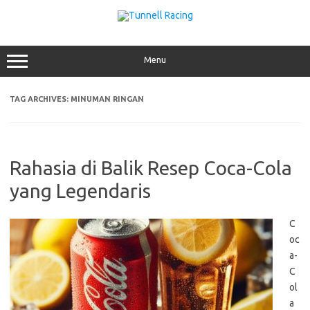
Skip
to
content
Menu
TAG ARCHIVES:
MINUMAN RINGAN
Rahasia di Balik Resep Coca-Cola
yang Legendaris
C
oc
a-
C
ol
a