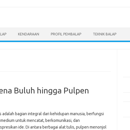
ALAP
KENDARAAN
PROFIL PEMBALAP
TEKNIK BALAP
Pos
Men
Eve
Pem
Mot
Pena Buluh hingga Pulpen
Pen
Pan
Ber
is adalah bagian integral dari kehidupan manusia, berfungsi
 medium untuk mencatat, berkomunikasi, dan
5 M
resikan ide. Di antara berbagai alat tulis, pulpen menonjol
Dil