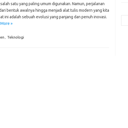
 salah satu yang paling umum digunakan. Namun, perjalanan
ari bentuk awalnya hingga menjadi alat tulis modern yang kita
Cari
at ini adalah sebuah evolusi yang panjang dan penuh inovasi.
 More »
a
pen
,
Teknologi
b
ca
ce
c
-
g
-
h
ic
ja
k
m
p
po
qu
to