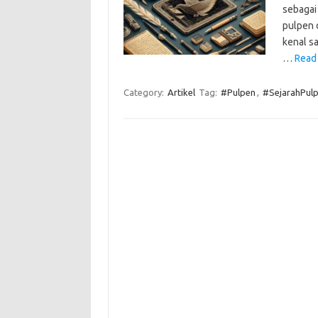
sebagai
pulpen d
kenal sa
…
Read
Category:
Artikel
Tag:
#Pulpen
,
#SejarahPul