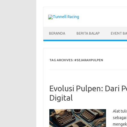
Skip
to
content
BERANDA
BERITA BALAP
EVENT B
TAG ARCHIVES:
#SEJARAHPULPEN
Evolusi Pulpen: Dari 
Digital
Alat tul
sebagai
mengeksp