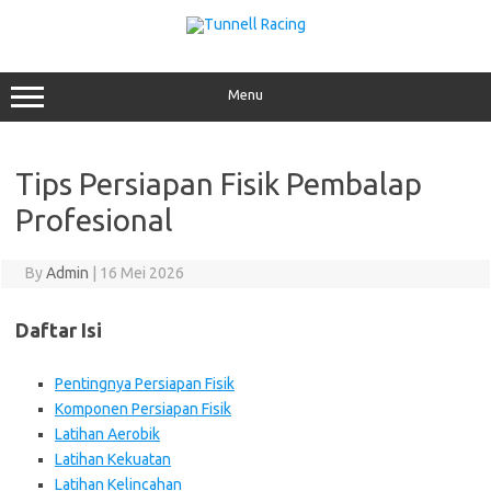
Skip
to
content
Menu
Tips Persiapan Fisik Pembalap
Profesional
By
Admin
|
16 Mei 2026
Daftar Isi
Pentingnya Persiapan Fisik
Komponen Persiapan Fisik
Latihan Aerobik
Latihan Kekuatan
Latihan Kelincahan