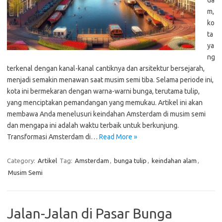
da
m,
ko
ta
ya
ng
terkenal dengan kanal-kanal cantiknya dan arsitektur bersejarah,
menjadi semakin menawan saat musim semi tiba. Selama periode ini,
kota ini bermekaran dengan warna-warni bunga, terutama tulip,
yang menciptakan pemandangan yang memukau. Artikel ini akan
membawa Anda menelusuri keindahan Amsterdam di musim semi
dan mengapa ini adalah waktu terbaik untuk berkunjung.
Transformasi Amsterdam di…
Read More »
Category:
Artikel
Tag:
Amsterdam
,
bunga tulip
,
keindahan alam
,
Musim Semi
Jalan-Jalan di Pasar Bunga