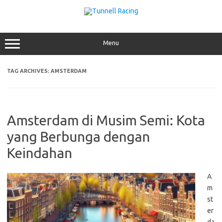
Skip
to
content
Menu
TAG ARCHIVES:
AMSTERDAM
Amsterdam di Musim Semi: Kota
yang Berbunga dengan
Keindahan
A
m
st
er