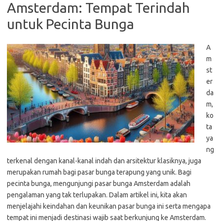
Amsterdam: Tempat Terindah
untuk Pecinta Bunga
A
m
st
er
da
m,
ko
ta
ya
ng
terkenal dengan kanal-kanal indah dan arsitektur klasiknya, juga
merupakan rumah bagi pasar bunga terapung yang unik. Bagi
pecinta bunga, mengunjungi pasar bunga Amsterdam adalah
pengalaman yang tak terlupakan. Dalam artikel ini, kita akan
menjelajahi keindahan dan keunikan pasar bunga ini serta mengapa
tempat ini menjadi destinasi wajib saat berkunjung ke Amsterdam.