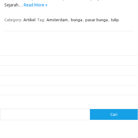
Sejarah…
Read More »
Category:
Artikel
Tag:
Amsterdam
,
bunga
,
pasar bunga
,
tulip
Pos-pos Terbaru
Mengenal Pembalap Legendaris yang Mendominasi Event Balap Dunia
Pembalap yang Mencuri Perhatian di Ajang Balap Motorcross
Pentingnya Data dan Analisis dalam Strategi Balap
Panduan Menyesuaikan Suspensi untuk Balap di Berbagai Trek
5 Mitos Seputar Perawatan Mobil yang Perlu Diluruskan
Cari
Cari
arrowggsew.com
-
asianmanufacturer.com
-
bucklesmotors.com
-
calvaryintcanada.com
-
carakeshagrawal.com
-
catchabigone.com
-