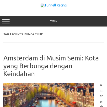
Skip
to
content
Menu
TAG ARCHIVES:
BUNGA TULIP
Amsterdam di Musim Semi: Kota
yang Berbunga dengan
Keindahan
A
m
st
er