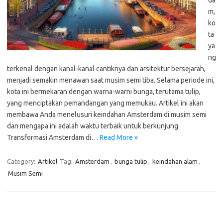
da
m,
ko
ta
ya
ng
terkenal dengan kanal-kanal cantiknya dan arsitektur bersejarah,
menjadi semakin menawan saat musim semi tiba. Selama periode ini,
kota ini bermekaran dengan warna-warni bunga, terutama tulip,
yang menciptakan pemandangan yang memukau. Artikel ini akan
membawa Anda menelusuri keindahan Amsterdam di musim semi
dan mengapa ini adalah waktu terbaik untuk berkunjung.
Transformasi Amsterdam di…
Read More »
Category:
Artikel
Tag:
Amsterdam
,
bunga tulip
,
keindahan alam
,
Musim Semi
Pos-pos Terbaru