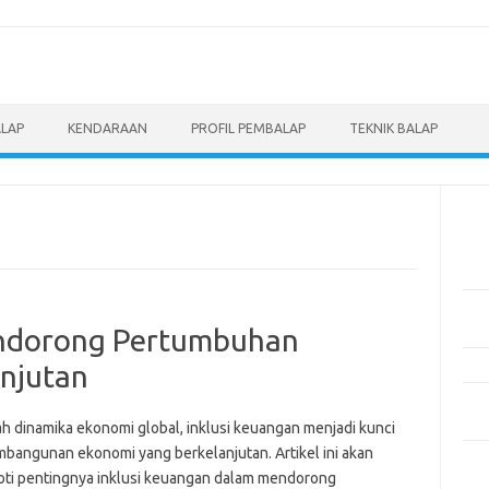
ALAP
KENDARAAN
PROFIL PEMBALAP
TEKNIK BALAP
Pos
Men
Eve
Pem
Mot
endorong Pertumbuhan
Pen
njutan
Pan
Ber
ah dinamika ekonomi global, inklusi keuangan menjadi kunci
mbangunan ekonomi yang berkelanjutan. Artikel ini akan
5 M
ti pentingnya inklusi keuangan dalam mendorong
Dil