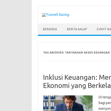
Skip
to
content
BERANDA
BERITA BALAP
EVENT B
TAG ARCHIVES:
TANTANGAN AKSES KEUANGAN
Inklusi Keuangan: M
Ekonomi yang Berkela
Di teng
bagi pe
menyoro