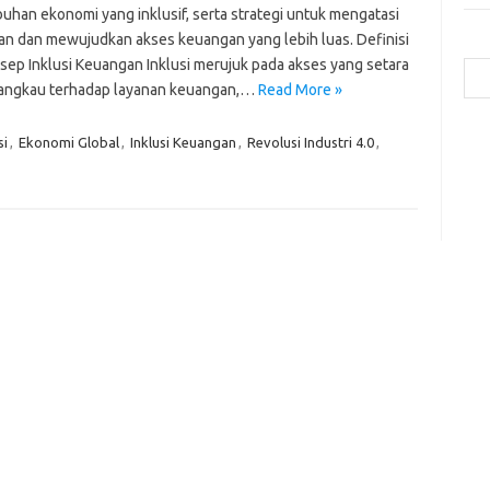
uhan ekonomi yang inklusif, serta strategi untuk mengatasi
an dan mewujudkan akses keuangan yang lebih luas. Definisi
Cari
sep Inklusi Keuangan Inklusi merujuk pada akses yang setara
jangkau terhadap layanan keuangan,…
Read More »
a
si
,
Ekonomi Global
,
Inklusi Keuangan
,
Revolusi Industri 4.0
,
b
ca
ce
c
-
g
-
h
ic
ja
k
m
p
po
qu
to